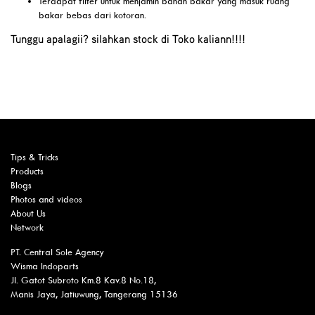
Terdapat filter untuk menjamin bahan bakar yang masuk ruang
bakar bebas dari kotoran.
Tunggu apalagii? silahkan stock di Toko kaliann!!!!
Tips & Tricks
Products
Blogs
Photos and videos
About Us
Network
PT. Central Sole Agency
Wisma Indoparts
Jl. Gatot Subroto Km.8 Kav.8 No.18,
Manis Jaya, Jatiuwung, Tangerang 15136